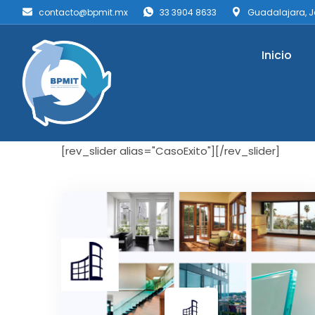
contacto@bpmit.mx
33 3904 8633
Guadalajara, J
Inicio
[rev_slider alias="CasoExito"][/rev_slider]