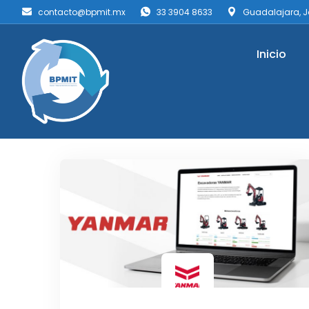
contacto@bpmit.mx
33 3904 8633
Guadalajara, J
Inicio